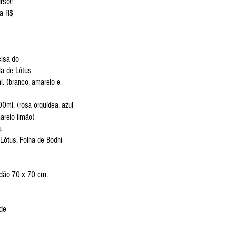
rso!!
sta R$
cisa do
la de Lótus
l. (branco, amarelo e
0ml. (rosa orquídea, azul
arelo limão)
g.
Lótus, Folha de Bodhi
godão 70 x 70 cm.
de