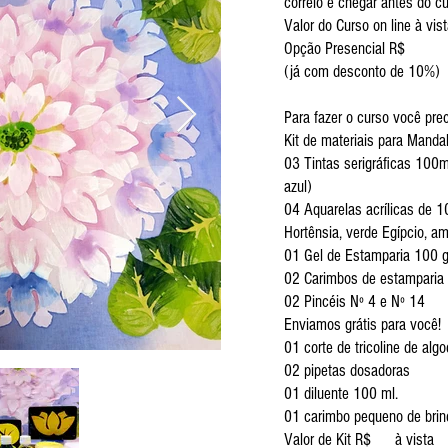
correio e chegar antes do cu
Valor do Curso on line à vi
Opção Presencial R$
(já com desconto de 10%)
Para fazer o curso você pre
Kit de materiais para Manda
03 Tintas serigráficas 100m
azul)
04 Aquarelas acrílicas de 10
Hortênsia, verde Egípcio, am
01 Gel de Estamparia 100 
02 Carimbos de estamparia 
02 Pincéis Nº 4 e Nº 14
Enviamos grátis para você!
01 corte de tricoline de al
02 pipetas dosadoras
01 diluente 100 ml.
01 carimbo pequeno de brin
Valor de Kit R$ à vista