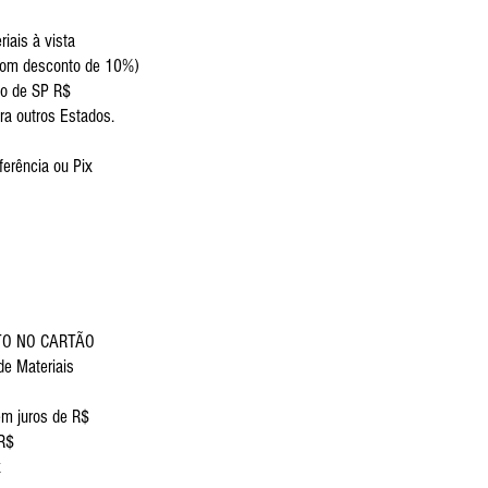
riais à vista
 desconto de 10%)
do de SP R$
ra outros Estados.
erência ou Pix
TO NO CARTÃO
 de Materiais
em juros de R$
 R$
x