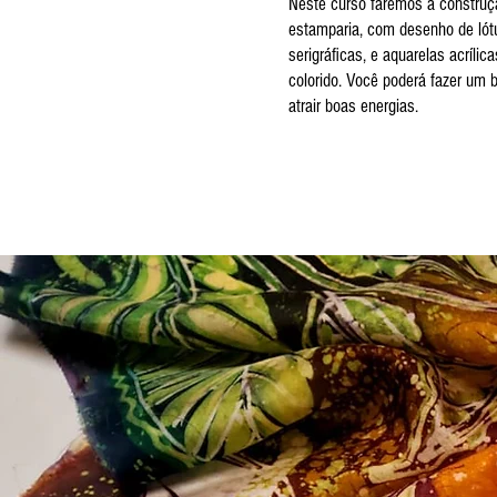
Neste curso faremos a constru
estamparia, com desenho de lótu
serigráficas, e aquarelas acrílica
colorido. Você poderá fazer um 
atrair boas energias.