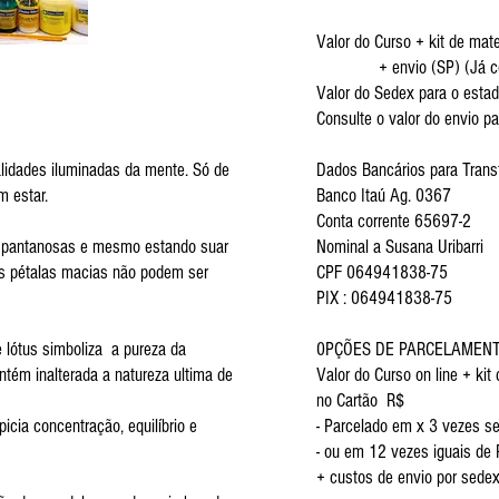
Valor do Curso + kit de mate
+ envio (SP) (Já com
Valor do Sedex para o esta
Consulte o valor do envio pa
ualidades iluminadas da mente. Só de
Dados Bancários para Transf
m estar.
Banco Itaú Ag. 0367
Conta corrente 65697-2
s pantanosas e mesmo estando suar
Nominal a Susana Uribarri
as pétalas macias não podem ser
CPF 064941838-75
PIX : 064941838-75
de lótus simboliza a pureza da
0PÇÕES DE PARCELAMEN
ém inalterada a natureza ultima de
Valor do Curso on line + kit
no Cartão R$
picia concentração, equilíbrio e
- Parcelado em x 3 vezes s
- ou em 12 vezes iguais de
+ custos de envio por sede