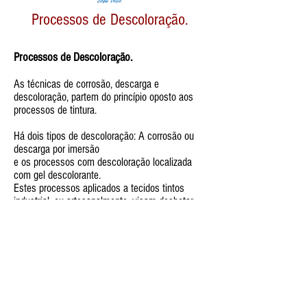
Processos de Descoloração.
Processos de Descoloração.
As técnicas de corrosão, descarga e
descoloração, partem do princípio oposto aos
processos de tintura.
Há dois tipos de descoloração: A corrosão ou
descarga por imersão
e os processos com descoloração localizada
com gel descolorante.
Estes processos aplicados a tecidos tintos
industrial, ou artesanalmente, visam desbotar,
corroer e substraer a cor dos tecidos.
DESCOLORAÇÃO POR IMERSÃO:
A descoloração pode ser em todo o tecido, na
barra ou em partes estratégicas localizadas.
O tie-dye invertido, é um dos recursos mais
bonitos conseguidos por descoloração imersa, e