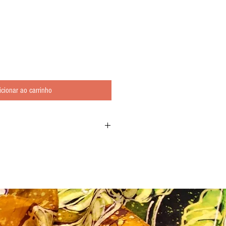
icionar ao carrinho
paria tem sua origem no movimento
as, Picasso, Miro, Gauguin, Klint, Kandinsky,
 pelo despojamento, gestuais, geometrias
psicodélicas dos anos 70. Com 65 páginas.