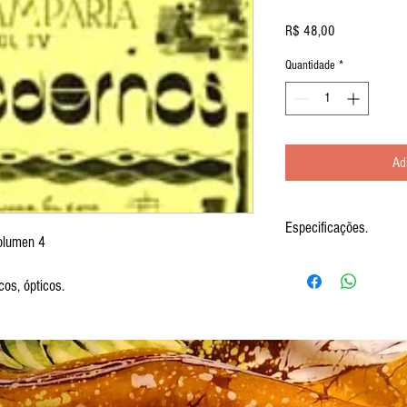
Preço
R$ 48,00
Quantidade
*
Ad
Especificações.
olumen 4
O estilo moderno de estam
modernista das artes plástic
cos, ópticos.
entre outros. Caracterizado
construtivas e arte pop e 