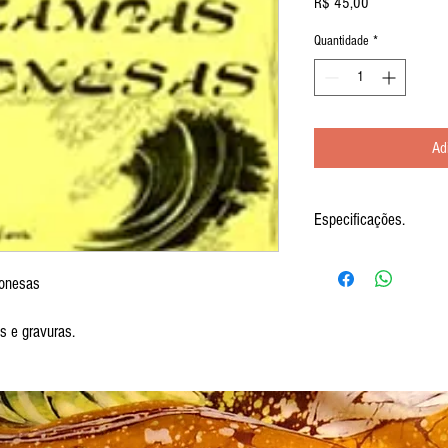
Preço
R$ 45,00
Quantidade
*
Ad
Especificações.
As estampas japonesas são a
simples e graciosos, como s
onesas
de antigos clãs, que apar
kimonos. Florais leves, lot
s e gravuras.
cenas domésticas do ukio-e