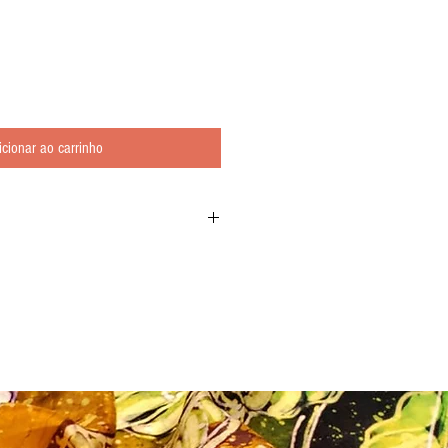
icionar ao carrinho
ltamente gráficas e sintéticas. De traços
ua escrita a pincel, destacan-se os emblemas
ecem posteriormente compondo as estampas de
us, crissántemos, bambús, paisagens, peixes e
. Com 33 páginas.