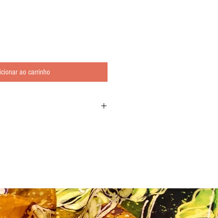
icionar ao carrinho
as regiões quentes do planeta, é caracterizado
idade e até de um ritmo que parece traduzir
 A exuberância natural dos trópicos é
ianas, coqueiros, praia, mar, mexicanas,
ricanas. Destaque para as frutas, flores,
mo cacatúas, araras, etc. que compõem o
nas