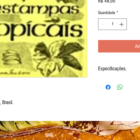
Preço
R$ 48,00
Quantidade
*
Ad
Especificações.
O estilo tropical, próprio d
pelo movimento, a expansiv
os sons das músicas locais.
retratada em estampas hawa
 Brasil.
caribenhas, brasileiras e af
legumes e aves exóticas co
estampado. Com 60 pági