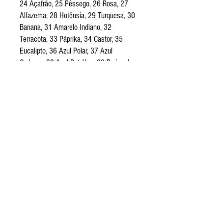
24 Açafrão, 25 Pêssego, 26 Rosa, 27
Alfazema, 28 Hotênsia, 29 Turquesa, 30
Banana, 31 Amarelo Indiano, 32
Terracota, 33 Páprika, 34 Castor, 35
Eucalipto, 36 Azul Polar, 37 Azul
Carbono, 38 Azul Petrôleo, 39 Beringela,
40 Pistache, 41 Cenoura, 42 Café, 43
Caqui, 44 Rosa Hibisco, 45 Celeste, 46
Verde Água.
Solúvel em água ou diluente, cores
miscíveis entre si.
Especificações.
A diferença esta na fórmula universal, que
permite total liberdade na escolha de tecidos de
todas as composições. Fibras proteicas: seda
pura e lã; fibras celulósicas: algodão, linho e
viscose; mixtas, crêpes, e fibras sintéticas 100%