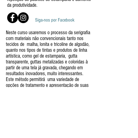
da produtividade.
Siga-nos por Facebook
Neste curso usaremos o processo da serigrafia
com materiais não convencionais tanto nos
tecidos de malha, lonita e tricoline de algodão,
quanto nos tipos de tintas e produtos de linha
artística, como gel de estamparia, gutta
transparente, guttas metalizadas e coloridas à
partir de uma tela já gravada, chegando em
resultados inovadores, muito interessantes.
Este método permitirá uma variedade de
opções de tratamento e apresentação de suas
próprias estampas e um novo rumo de produção
à metro, mantendo a exclusividade dos tecidos
com acabamento de pintura à mão.
Duração: Uma diária das 10 às 17 h.
Inclui todos os materiais de pintura usados
durante a aula, menos os tecidos , que você
pode trazer ou comprar na loja do atelier.